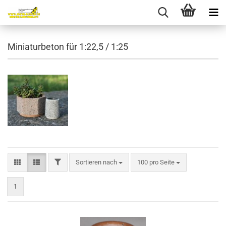
Miniaturbeton für 1:22,5 / 1:25
FILTER
Sortieren nach
pro Seite
Sortieren nach
100 pro Seite
1