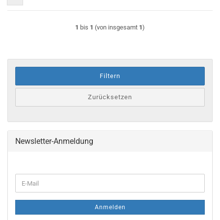
1
bis
1
(von insgesamt
1
)
Filtern
Zurücksetzen
Newsletter-Anmeldung
WEITER
E-
ZUR
Mail
NEWSLETTER-
ANMELDUNG
Anmelden