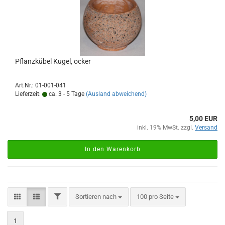
Pflanzkübel Kugel, ocker
Art.Nr.: 01-001-041
Lieferzeit:
ca. 3 - 5 Tage
(Ausland abweichend)
5,00 EUR
inkl. 19% MwSt. zzgl.
Versand
In den Warenkorb
FILTER
Sortieren nach
pro Seite
Sortieren nach
100 pro Seite
1