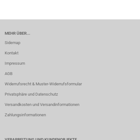
MEHR ÜBER...
Sidemap
Kontakt
Impressum
AGB
Widerrufsrecht & Muster-Widerrufsformular
Privatsphäre und Datenschutz
Versandkosten und Versandinformationen
Zahlungsinformationen
VERARBEITUNG UND KUNDENOBJEKTE