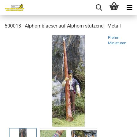
500013 - Alphornblaeser auf Alphorn stützend - Metall
Prehm
Miniaturen