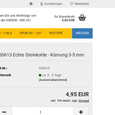
Kundenlogin
Merkzettel
hen Sie uns Werktags von
Ihr Warenkorb
r der 038308 - 690 231.
0,00 EUR
 - 1:43,5
SPUR H0 - 1:87
WEITERE
MESSEN
50613 Echte Steinkohle - Körnung 3-5 mm
t.Nr.:
550613
eferzeit:
ca. 3 - 5 Tage
(Ausland abweichend)
4,95 EUR
inkl. 19% MwSt. zzgl.
Versand