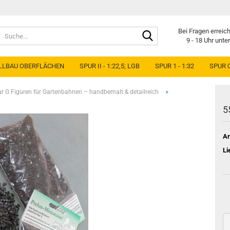
Suche...
Bei Fragen erreic
9 - 18 Uhr unte
LLBAU OBERFLÄCHEN
SPUR II - 1:22,5; LGB
SPUR 1 - 1:32
SPUR 0
»
r G Figuren für Gartenbahnen – handbemalt & detailreich
5
Ar
Li