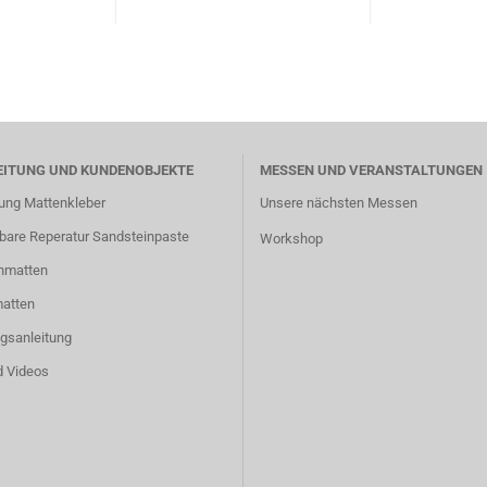
EITUNG UND KUNDENOBJEKTE
MESSEN UND VERANSTALTUNGEN
tung Mattenkleber
Unsere nächsten Messen
rbare Reperatur Sandsteinpaste
Workshop
nmatten
matten
gsanleitung
d Videos