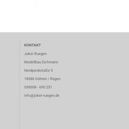
KONTAKT
Joker Ruegen
Modellbau Eichmann
Nordperdstraße 5
18586 Göhren / Rügen
038308 - 690 231
info@joker-ruegen.de