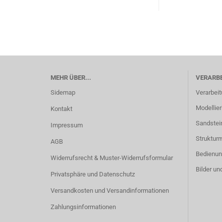
MEHR ÜBER...
VERARB
Sidemap
Verarbei
Modellie
Kontakt
Sandstei
Impressum
Struktur
AGB
Bedienun
Widerrufsrecht & Muster-Widerrufsformular
Bilder un
Privatsphäre und Datenschutz
Versandkosten und Versandinformationen
Zahlungsinformationen