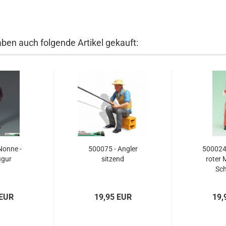
aben auch folgende Artikel gekauft:
Nonne -
500075 - Angler
500024 
igur
sitzend
roter 
Sch
 EUR
19,95 EUR
19,