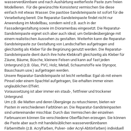
wasserverdünnbare und nach Aushärtung wetterfeste Paste zum freien
Modellieren. Für die gewünschte Konsistenz vermischen Sie diese
einfach mit etwas Wasser. Die pastöse Sandsteinpaste ist sofort für die
Verarbeitung bereit. Die Reparatur-Sandsteinpaste findet nicht nur
Anwendung im Modellbau, sondern wird z.B. auch in der
Fassadengestaltung sowie im Dioramenbau eingesetzt. Die Reparatur-
Sandsteinpaste eignet sich aber auch ideal, um Geländeübergänge mit
einem realistischen Aussehen zu gestalten. Weiterhin kann die Reparatur-
Sandsteinpaste zur Gestaltung von Landschaften aufgetragen und
gleichzeitig als Kleber für die Begrünung genutzt werden. Die Reparatur-
Sandsteinpaste dient durch ihre hohe Klebkraft gleichzeitig als Kleber für
Zäune, Bäume, Büsche, kleinere Felsen und kann auf fast jeden
Untergrund (z.B. Glas, PVC, Holz, Metall, Schaumstoffe wie Styropor,
Bauschaum usw.) aufgetragen werden.
Unsere Reparatur-Sandsteinpaste ist leicht verteilbar. Egal ob mit einem
Pinsel oder einem Spachtel aufgetragen, Sie erhalten immer einen
unglaublichen Effekt.
Voraussetzung ist aber immer ein staub-, fettfreier und trockener
Untergrund.
Um z.B. die Matten und deren Übergänge zu retuschieren, bieten wir
Pasten in verschiedenen Farbtönen an. Die Reparatur-Sandsteinpasten
sind untereinander mischbar. Durch das Vermischen der einzelnen
Farbnuancen können Sie verschiedene Oberflächen erzeugen. Sie können
die Paste aber auch mit handelsüblichen wasserverdünnbaren
Färbemitteln (z.B. Acrylfarben, Pulver- oder Acryl-Abtönfarben) individuell