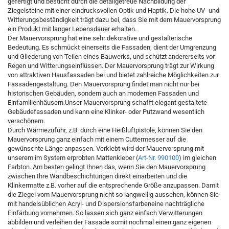
gefertigt und besticht durch die detailgetreue Nachbildung der
Ziegelsteine mit einer eindrucksvollen Optik und Haptik. Die hohe UV- und
Witterungsbeständigkeit trägt dazu bei, dass Sie mit dem Mauervorsprung
ein Produkt mit langer Lebensdauer erhalten.
Der Mauervorsprung hat eine sehr dekorative und gestalterische
Bedeutung. Es schmückt einerseits die Fassaden, dient der Umgrenzung
und Gliederung von Teilen eines Bauwerks, und schützt andererseits vor
Regen und Witterungseinflüssen. Der Mauervorsprung trägt zur Wirkung
von attraktiven Hausfassaden bei und bietet zahlreiche Möglichkeiten zur
Fassadengestaltung. Den Mauervorsprung findet man nicht nur bei
historischen Gebäuden, sondern auch an modernen Fassaden und
Einfamilienhäusern.Unser Mauervorsprung schafft elegant gestaltete
Gebäudefassaden und kann eine Klinker- oder Putzwand wesentlich
verschönern.
Durch Wärmezufuhr, z.B. durch eine Heißluftpistole, können Sie den
Mauervorsprung ganz einfach mit einem Cuttermesser auf die
gewünschte Länge anpassen. Verklebt wird der Mauervorsprung mit
unserem im System erprobten Mattenkleber (
Art-Nr. 990100
) im gleichen
Farbton. Am besten gelingt Ihnen das, wenn Sie den Mauervorsprung
zwischen Ihre Wandbeschichtungen direkt einarbeiten und die
Klinkermatte z.B. vorher auf die entsprechende Größe anzupassen. Damit
die Ziegel vom Mauervorsprung nicht so langweilig aussehen, können Sie
mit handelsüblichen Acryl- und Dispersionsfarbeneine nachträgliche
Einfärbung vornehmen. So lassen sich ganz einfach Verwitterungen
abbilden und verleihen der Fassade somit nochmal einen ganz eigenen